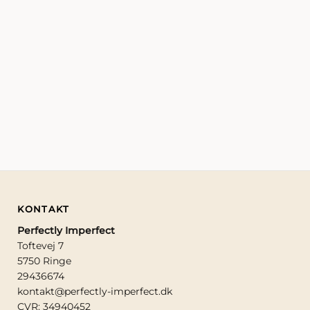
SKÅLE
TALLERK
VASER/U
ØVRIGE
OM
KONTAKT
GAVEKOR
KONTAKT
Perfectly Imperfect
Toftevej 7
5750 Ringe
29436674
kontakt@perfectly-imperfect.dk
CVR: 34940452