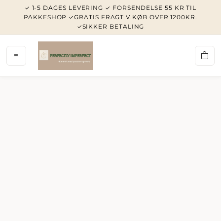
✓ 1-5 DAGES LEVERING ✓ FORSENDELSE 55 KR TIL
PAKKESHOP ✓GRATIS FRAGT V.KØB OVER 1200KR.
✓SIKKER BETALING
PERFE
HOME/N
KOPPER/
LYSESTA