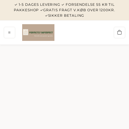
✓ 1-5 DAGES LEVERING ✓ FORSENDELSE 55 KR TIL
PAKKESHOP ✓GRATIS FRAGT V.KØB OVER 1200KR.
✓SIKKER BETALING
PERFE
HOME/N
KOPPER/
LYSESTA