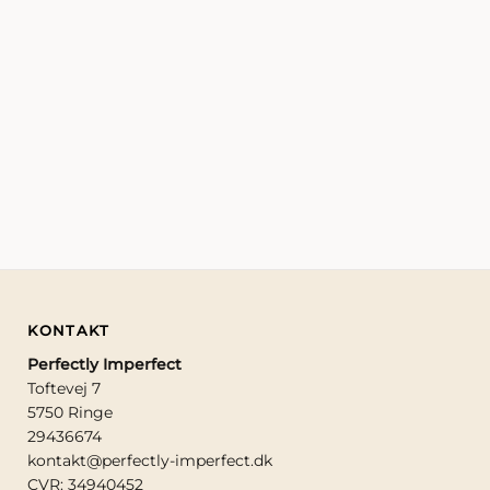
SKÅLE
TALLERK
VASER/U
ØVRIGE
OM
KONTAKT
GAVEKOR
KONTAKT
Perfectly Imperfect
Toftevej 7
5750 Ringe
29436674
kontakt@perfectly-imperfect.dk
CVR: 34940452