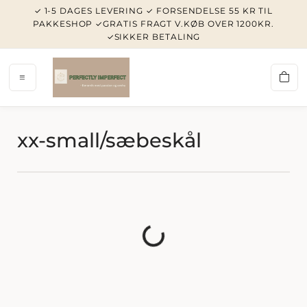
✓ 1-5 DAGES LEVERING ✓ FORSENDELSE 55 KR TIL
PAKKESHOP ✓GRATIS FRAGT V.KØB OVER 1200KR.
✓SIKKER BETALING
PERFE
xx-small/sæbeskål
Indlæser...
HOME/N
KOPPER/
LYSESTA