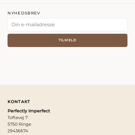
SKÅLE
NYHEDSBREV
TALLERK
VASER/U
ØVRIGE
TILMELD
OM
KONTAKT
GAVEKOR
KONTAKT
Perfectly Imperfect
Toftevej 7
5750 Ringe
29436674